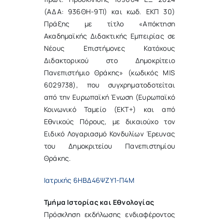
(ΑΔΑ: 936ΘΗ-9ΤΙ) και κωδ. ΕΚΠ 30)
Πράξης με τίτλο «Απόκτηση
Ακαδημαϊκής Διδακτικής Εμπειρίας σε
Νέους Επιστήμονες Κατόχους
Διδακτορικού στο Δημοκρίτειο
Πανεπιστήμιο Θράκης» (κωδικός MIS
6029738), που συγχρηματοδοτείται
από την Ευρωπαϊκή Ένωση (Ευρωπαϊκό
Κοινωνικό Ταμείο (ΕΚΤ+) και από
Εθνικούς Πόρους, με δικαιούχο τον
Ειδικό Λογαριασμό Κονδυλίων Έρευνας
του Δημοκριτείου Πανεπιστημίου
Θράκης.
Ιατρικής 6ΗΒΔ46ΨΖΥ1-Π4Μ
Τμήμα Ιστορίας και Εθνολογίας
Πρόσκληση εκδήλωσης ενδιαφέροντος