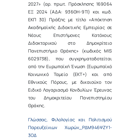
2027» (αρ. πρωτ. Πρόσκλησης 169064
ΕΞ 2024 (ΑΔΑ: 936ΘΗ-9ΤΙ) και κωδ.
ΕΚΠ 30) Πράξης με τίτλο «Απόκτηση
Ακαδημαϊκής Διδακτικής Εμπειρίας σε
Νέους Επιστήμονες Κατόχους
Διδακτορικού στο Δημοκρίτειο
Πανεπιστήμιο Θράκης» (κωδικός MIS
6029738), που συγχρηματοδοτείται
από την Ευρωπαϊκή Ένωση (Ευρωπαϊκό
Κοινωνικό Ταμείο (ΕΚΤ+) και από
Εθνικούς Πόρους, με δικαιούχο τον
Ειδικό Λογαριασμό Κονδυλίων Έρευνας
του Δημοκριτείου Πανεπιστημίου
Θράκης.
Γλώσσας, Φιλολογίας και Πολιτισμού
Παρευξείνιων Χωρών_ΡΔΜ946ΨΖΥ1-
3ΟΔ