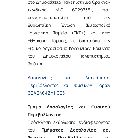
στο Δημοκρίτειο Πανεπιστήμιο Θράκης»
(κωδικός MIS 6029738), που
συγχρηματοδοτείται από την
Ευρωπαϊκή Ένωση (Ευρωπαϊκό
Κοινωνικό Ταμείο (ΕΚΤ+) και από
Εθνικούς Πόρους, με δικαιούχο τον
Ειδικό Λογαριασμό Κονδυλίων Έρευνας
του Δημοκριτείου Πανεπιστημίου
Θράκης.
Δασολογίας και Διαχείρισης
Περιβάλλοντος και Φυσικών Πόρων
6ΞΑΣ46ΨΖΥ1-0Ε5
Τμήμα Δασολογίας και Φυσικού
Περιβάλλοντος
Πρόσκληση εκδήλωσης ενδιαφέροντος
του
Τμήματος Δασολογίας και
Φυσικού Περιβάλλοντος
του