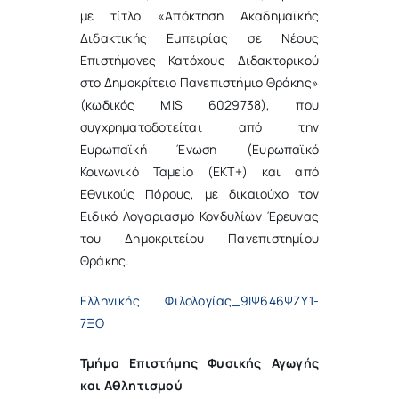
με τίτλο «Απόκτηση Ακαδημαϊκής
Διδακτικής Εμπειρίας σε Νέους
Επιστήμονες Κατόχους Διδακτορικού
στο Δημοκρίτειο Πανεπιστήμιο Θράκης»
(κωδικός MIS 6029738), που
συγχρηματοδοτείται από την
Ευρωπαϊκή Ένωση (Ευρωπαϊκό
Κοινωνικό Ταμείο (ΕΚΤ+) και από
Εθνικούς Πόρους, με δικαιούχο τον
Ειδικό Λογαριασμό Κονδυλίων Έρευνας
του Δημοκριτείου Πανεπιστημίου
Θράκης.
Ελληνικής Φιλολογίας_9ΙΨ646ΨΖΥ1-
7ΞΟ
Τμήμα Επιστήμης Φυσικής Αγωγής
και Αθλητισμού