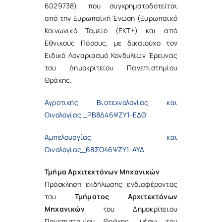
6029738), που συγχρηματοδοτείται
από την Ευρωπαϊκή Ένωση (Ευρωπαϊκό
Κοινωνικό Ταμείο (ΕΚΤ+) και από
Εθνικούς Πόρους, με δικαιούχο τον
Ειδικό Λογαριασμό Κονδυλίων Έρευνας
του Δημοκριτείου Πανεπιστημίου
Θράκης.
Αγροτικής Βιοτεχνολογίας και
Οινολογίας _ΡΒ8Δ46ΨΖΥ1-ΕΔΘ
Αμπελουργίας και
Οινολογίας_68ΣΟ46ΨΖΥ1-ΑΥΔ
Τμήμα Αρχιτεκτόνων Μηχανικών
Πρόσκληση εκδήλωσης ενδιαφέροντος
του
Τμήματος Αρχιτεκτόνων
Μηχανικών
του Δημοκρίτειου
Πανεπιστημίου Θράκης, μέσω του