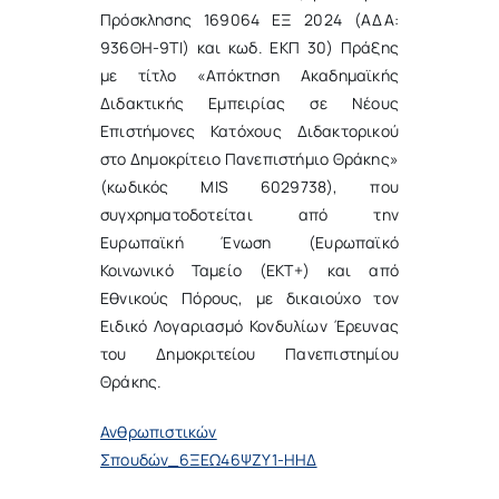
Πρόσκλησης 169064 ΕΞ 2024 (ΑΔΑ:
936ΘΗ-9ΤΙ) και κωδ. ΕΚΠ 30) Πράξης
με τίτλο «Απόκτηση Ακαδημαϊκής
Διδακτικής Εμπειρίας σε Νέους
Επιστήμονες Κατόχους Διδακτορικού
στο Δημοκρίτειο Πανεπιστήμιο Θράκης»
(κωδικός MIS 6029738), που
συγχρηματοδοτείται από την
Ευρωπαϊκή Ένωση (Ευρωπαϊκό
Κοινωνικό Ταμείο (ΕΚΤ+) και από
Εθνικούς Πόρους, με δικαιούχο τον
Ειδικό Λογαριασμό Κονδυλίων Έρευνας
του Δημοκριτείου Πανεπιστημίου
Θράκης.
Ανθρωπιστικών
Σπουδών_6ΞΕΩ46ΨΖΥ1-ΗΗΔ