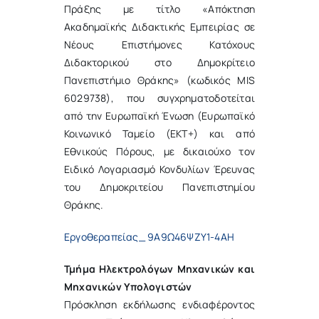
Πράξης με τίτλο «Απόκτηση
Ακαδημαϊκής Διδακτικής Εμπειρίας σε
Νέους Επιστήμονες Κατόχους
Διδακτορικού στο Δημοκρίτειο
Πανεπιστήμιο Θράκης» (κωδικός MIS
6029738), που συγχρηματοδοτείται
από την Ευρωπαϊκή Ένωση (Ευρωπαϊκό
Κοινωνικό Ταμείο (ΕΚΤ+) και από
Εθνικούς Πόρους, με δικαιούχο τον
Ειδικό Λογαριασμό Κονδυλίων Έρευνας
του Δημοκριτείου Πανεπιστημίου
Θράκης.
Εργοθεραπείας_ 9Α9Ω46ΨΖΥ1-4ΑΗ
Τμήμα Ηλεκτρολόγων Μηχανικών και
Μηχανικών Υπολογιστών
Πρόσκληση εκδήλωσης ενδιαφέροντος