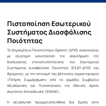
Έρευνα & Καινοτομία
Η ζωή στο ΔΠΘ
Πιστοποίηση Εσωτερικού
Νέα
Συστήματος Διασφάλισης
Ποιότητας
Επιτροπές
Το Δημοκρίτειο Πανεπιστήμιο Θράκης (ΔΠΘ) ανακοινώνει
με ιδιαίτερη ικανοποίηση την ολοκλήρωση της
διαδικασίας επαναπιστοποίησης του Εσωτερικού
Συστήματος Διασφάλισης Ποιότητας (ΕΣΔΠ
-ΔΠΘ
) του
Ιδρύματος, με την απονομή του βέλτιστου χαρακτηρισμού
«Πλήρης Συμμόρφωση» από το αρμόδιο Συμβούλιο
Αξιολόγησης και Πιστοποίησης της Εθνικής Αρχής
Ανώτατης Εκπαίδευσης (ΕΘΑΑΕ).
Η αξιολόγηση πραγματοποιήθηκε δια ζώσης
στην