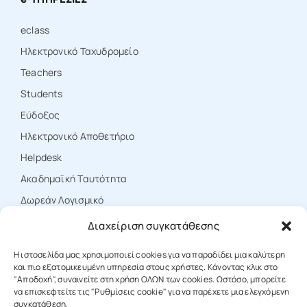
eclass
Ηλεκτρονικό Ταχυδρομείο
Teachers
Students
Εύδοξος
Ηλεκτρονικό Αποθετήριο
Ηelpdesk
Ακαδημαϊκή Ταυτότητα
Δωρεάν Λογισμικό
Διαχείριση συγκατάθεσης
ΕΠΙΚΟΙΝΩΝΙΑ
Η ιστοσελίδα μας χρησιμοποιεί cookies για να παραδίδει μια καλύτερη
και πιο εξατομικευμένη υπηρεσία στους χρήστες. Κάνοντας κλικ στο
"Αποδοχή", συναινείτε στη χρήση ΟΛΩΝ των cookies. Ωστόσο, μπορείτε
να επισκεφτείτε τις "Ρυθμίσεις cookie" για να παρέχετε μια ελεγχόμενη
T: +30 25310 39000
συγκατάθεση.