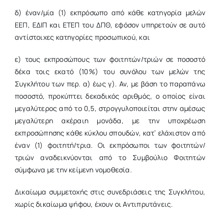
δ) έναν/μία (1) εκπρόσωπο από κάθε κατηγορία μελών
ΕΕΠ, ΕΔΙΠ και ΕΤΕΠ του ΔΠΘ, εφόσον υπηρετούν σε αυτό
αντίστοιχες κατηγορίες προσωπικού, και
ε) τους εκπροσώπους των φοιτητών/τριών σε ποσοστό
δέκα τοις εκατό (10%) του συνόλου των μελών της
Συγκλήτου των περ. α) έως γ). Αν, με βάση το παραπάνω
ποσοστό, προκύπτει δεκαδικός αριθμός, ο οποίος είναι
μεγαλύτερος από το 0,5, στρογγυλοποιείται στην αμέσως
μεγαλύτερη ακέραιη μονάδα, με την υποχρέωση
εκπροσώπησης κάθε κύκλου σπουδών, κατ’ ελάχιστον από
έναν (1) φοιτητή/τρια. Οι εκπρόσωποι των φοιτητών/
τριών αναδεικνύονται από το Συμβούλιο Φοιτητών
σύμφωνα με την κείμενη νομοθεσία.
Δικαίωμα συμμετοχής στις συνεδριάσεις της Συγκλήτου,
χωρίς δικαίωμα ψήφου, έχουν οι Αντιπρυτάνεις.