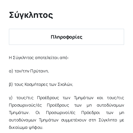
Έρευνα & Καινοτομία
Σύγκλητος
Η ζωή στο ΔΠΘ
Νέα
Πληροφορίες
Επιτροπές
Η Σύγκλητος αποτελείται από:
α) τον/την Πρύτανη,
β) τους Κοσμήτορες των Σχολών,
γ) τους/τις Προέδρους των Τμημάτων και τους/τις
Προσωρινούς/ές Προέδρους των μη αυτοδύναμων
Τμημάτων. Οι Προσωρινοί/ές Πρόεδροι των μη
αυτοδύναμων Τμημάτων συμμετέχουν στη Σύγκλητο με
δικαίωμα ψήφου.