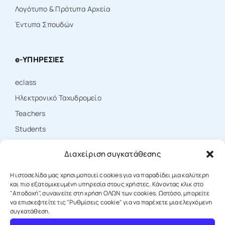
Λογότυπο & Πρότυπα Αρχεία
Έντυπα Σπουδών
e-ΥΠΗΡΕΣΙΕΣ
eclass
Ηλεκτρονικό Ταχυδρομείο
Teachers
Students
Εύδοξος
Διαχείριση συγκατάθεσης
Ηλεκτρονικό Αποθετήριο
Ηelpdesk
Η ιστοσελίδα μας χρησιμοποιεί cookies για να παραδίδει μια καλύτερη
και πιο εξατομικευμένη υπηρεσία στους χρήστες. Κάνοντας κλικ στο
Ακαδημαϊκή Ταυτότητα
"Αποδοχή", συναινείτε στη χρήση ΟΛΩΝ των cookies. Ωστόσο, μπορείτε
να επισκεφτείτε τις "Ρυθμίσεις cookie" για να παρέχετε μια ελεγχόμενη
Δωρεάν Λογισμικό
συγκατάθεση.