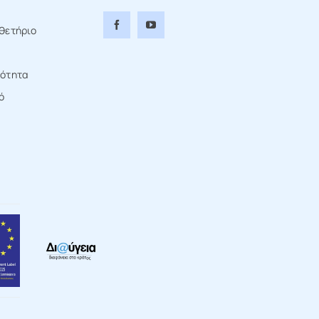
θετήριο
τότητα
ό