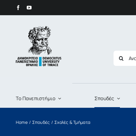
στο
Skip
περιεχόμενο
to
content
Search
for:
Το Πανεπιστήμιο
Σπουδές
Home
Σπουδές
Σχολές & Τμήματα