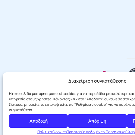
Διαχείριση συγκατάθεσης
Η ιστοσελίδα μας χρησιμοποιεί cookies για να παραδίδει μια καλύτερη κα
υπηρεσία στους χρήστες. Κάνοντας κλικ στο "Αποδοχή", συναινείτε στη χ
Ωστόσο, μπορείτε να επισκεφτείτε τις "Ρυθμίσεις cookie" για να παρέχετε
συγκατάθεση.
Αποδοχή
Απόριψη
Πολιτική Cookies
Προστασία Δεδομένων Προσωπικού Χα