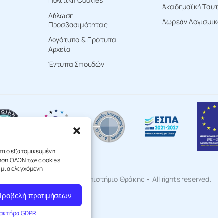
Πολιτική Cookies
Ακαδημαϊκή Ταυ
Δήλωση
Δωρεάν Λογισμικ
Προσβασιμότητας
Λογότυπο & Πρότυπα
Αρχεία
Έντυπα Σπουδών
ι πιο εξατομικευμένη
ρήση ΟΛΩΝ των cookies.
 μια ελεγχόμενη
© 2025 Δημοκρίτειο Πανεπιστήμιο Θράκης • All rights reserved.
Προβολή προτιμήσεων
ρακτήρα GDPR