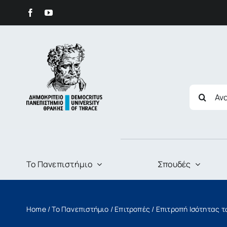
στο
Skip
περιεχόμενο
to
content
Search
for:
Το Πανεπιστήμιο
Σπουδές
Home
/
Το Πανεπιστήμιο
/
Επιτροπές
/
Επιτροπή Ισότητας 