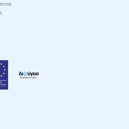
τότητα
ό