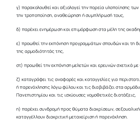
γ) παρακολουθεί και αξιολογεί την πορεία υλοποίησης των
την τροποποίηση, αναθεώρηση ή συμπλήρωσή τους,
δ) παρέχει ενημέρωση και επιμόρφωση στα μέλη της ακαδη
ε) προωθεί την εκπόνηση προγραμμάτων σπουδών και τη δι
της αρμοδιότητάς της,
στ) προωθεί την εκπόνηση μελετών και ερευνών σχετικά με
ζ) καταγράφει τις αναφορές και καταγγελίες για περιστατ
ή παρενόχλησης λόγω φύλου και τις διαβιβάζει στα αρμόδ
Πανεπιστημίου και τις ισχύουσες νομοθετικές διατάξεις,
η) παρέχει συνδρομή προς θύματα διακρίσεων, σεξουαλικ
καταγγέλλουν διακριτική μεταχείριση ή παρενόχληση.