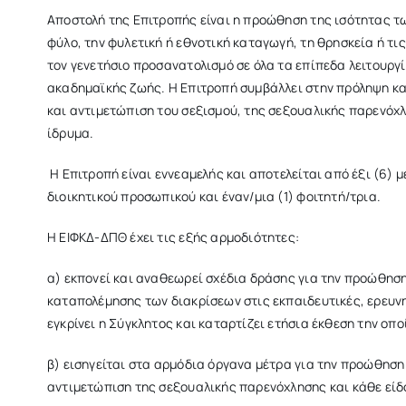
Αποστολή της Επιτροπής είναι η προώθηση της ισότητας τ
φύλο, την φυλετική ή εθνοτική καταγωγή, τη θρησκεία ή τι
τον γενετήσιο προσανατολισμό σε όλα τα επίπεδα λειτουργί
ακαδημαϊκής ζωής. Η Επιτροπή συμβάλλει στην πρόληψη κα
και αντιμετώπιση του σεξισμού, της σεξουαλικής παρενόχ
ίδρυμα.
Η Επιτροπή είναι εννεαμελής και αποτελείται από έξι (6) μέ
διοικητικού προσωπικού και έναν/μια (1) φοιτητή/τρια.
Η ΕΙΦΚΔ-ΔΠΘ έχει τις εξής αρμοδιότητες:
α) εκπονεί και αναθεωρεί σχέδια δράσης για την προώθηση
καταπολέμησης των διακρίσεων στις εκπαιδευτικές, ερευνητ
εγκρίνει η Σύγκλητος και καταρτίζει ετήσια έκθεση την οπ
β) εισηγείται στα αρμόδια όργανα μέτρα για την προώθηση
αντιμετώπιση της σεξουαλικής παρενόχλησης και κάθε εί