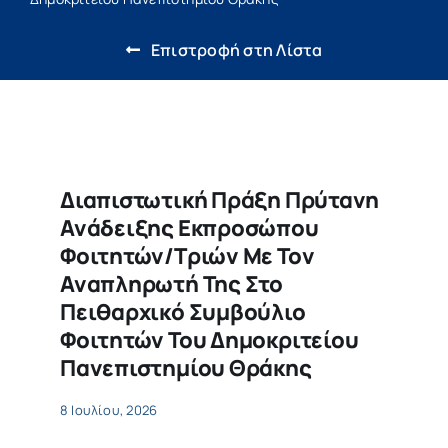
Έρευνα & Καινοτομία
Επιστροφή στη Λίστα
Η ζωή στο ΔΠΘ
Νέα
Επιτροπές
Διαπιστωτική Πράξη Πρύτανη
Ανάδειξης Εκπροσώπου
Φοιτητών/τριών Με Τον
Αναπληρωτή Της Στο
Πειθαρχικό Συμβούλιο
Φοιτητών Του Δημοκριτείου
Πανεπιστημίου Θράκης
8 Ιουλίου, 2026