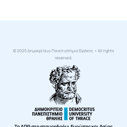
© 2025 Δημοκρίτειο Πανεπιστήμιο Θράκης • All rights
reserved.
Το ΔΠΘ στο σταυροδρόμι Ευρώπης και Ασίας