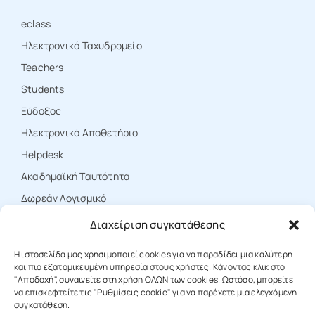
eclass
Ηλεκτρονικό Ταχυδρομείο
Teachers
Students
Εύδοξος
Ηλεκτρονικό Αποθετήριο
Ηelpdesk
Ακαδημαϊκή Ταυτότητα
Δωρεάν Λογισμικό
Διαχείριση συγκατάθεσης
ΕΠΙΚΟΙΝΩΝΙΑ
Η ιστοσελίδα μας χρησιμοποιεί cookies για να παραδίδει μια καλύτερη
και πιο εξατομικευμένη υπηρεσία στους χρήστες. Κάνοντας κλικ στο
"Αποδοχή", συναινείτε στη χρήση ΟΛΩΝ των cookies. Ωστόσο, μπορείτε
να επισκεφτείτε τις "Ρυθμίσεις cookie" για να παρέχετε μια ελεγχόμενη
T: +30 25310 39000
συγκατάθεση.