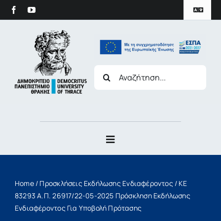
στο
Skip
περιεχόμενο
Toggle
to
Navigat
content
Πολιτική Προστασίας Δεδομένων
Search
for:
Duth Archive
Toggle
Navigation
Το Πανεπιστήμιο
Home
/
Προσκλήσεις Εκδήλωσης Ενδιαφέροντος
/
ΚΕ
Σπουδές
83293 Α.Π. 26917/22-05-2025 Πρόσκληση Εκδήλωσης
Ενδιαφέροντος Για Υποβολή Πρότασης