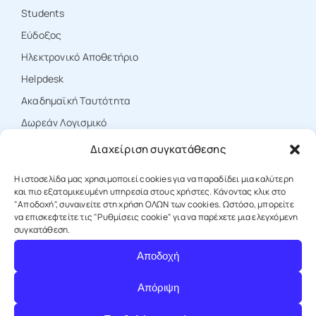
Students
Εύδοξος
Ηλεκτρονικό Αποθετήριο
Ηelpdesk
Ακαδημαϊκή Ταυτότητα
Δωρεάν Λογισμικό
Διαχείριση συγκατάθεσης
ΕΠΙΚΟΙΝΩΝΙΑ
Η ιστοσελίδα μας χρησιμοποιεί cookies για να παραδίδει μια καλύτερη
και πιο εξατομικευμένη υπηρεσία στους χρήστες. Κάνοντας κλικ στο
"Αποδοχή", συναινείτε στη χρήση ΟΛΩΝ των cookies. Ωστόσο, μπορείτε
να επισκεφτείτε τις "Ρυθμίσεις cookie" για να παρέχετε μια ελεγχόμενη
T: +30 25310 39000
συγκατάθεση.
Αποδοχή
E: protocol@duth.gr
Απόριψη