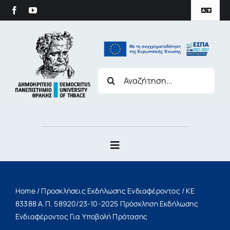
στο
Skip
περιεχόμενο
Toggle
to
Navigat
content
Πολιτική Προστασίας Δεδομένων
Search
for:
Duth Archive
Toggle
Navigation
Το Πανεπιστήμιο
Home
/
Προσκλήσεις Εκδήλωσης Ενδιαφέροντος
/
ΚΕ
Σπουδές
83388 Α.Π. 58920/23-10-2025 Πρόσκληση Εκδήλωσης
Ενδιαφέροντος Για Υποβολή Πρότασης