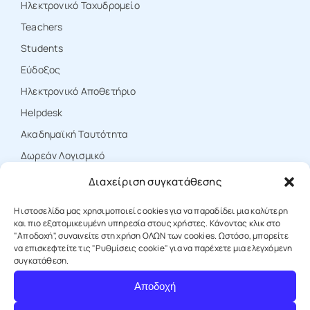
Ηλεκτρονικό Ταχυδρομείο
Teachers
Students
Εύδοξος
Ηλεκτρονικό Αποθετήριο
Ηelpdesk
Ακαδημαϊκή Ταυτότητα
Δωρεάν Λογισμικό
Διαχείριση συγκατάθεσης
ΕΠΙΚΟΙΝΩΝΙΑ
Η ιστοσελίδα μας χρησιμοποιεί cookies για να παραδίδει μια καλύτερη
και πιο εξατομικευμένη υπηρεσία στους χρήστες. Κάνοντας κλικ στο
"Αποδοχή", συναινείτε στη χρήση ΟΛΩΝ των cookies. Ωστόσο, μπορείτε
να επισκεφτείτε τις "Ρυθμίσεις cookie" για να παρέχετε μια ελεγχόμενη
T: +30 25310 39000
συγκατάθεση.
Αποδοχή
E: protocol@duth.gr