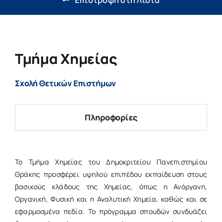
Έρευνα & Καινοτομία
Η ζωή στο ΔΠΘ
Τμήμα Χημείας
Νέα
Σχολή Θετικών Επιστήμων
Επιτροπές
Πληροφορίες
Το Τμήμα Χημείας του Δημοκριτείου Πανεπιστημίου
Θράκης προσφέρει υψηλού επιπέδου εκπαίδευση στους
βασικούς κλάδους της Χημείας, όπως η Ανόργανη,
Οργανική, Φυσική και η Αναλυτική Χημεία, καθώς και σε
εφαρμοσμένα πεδία. Το πρόγραμμα σπουδών συνδυάζει