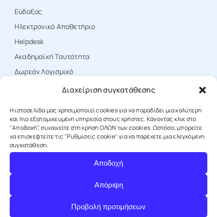
Εύδοξος
Ηλεκτρονικό Αποθετήριο
Ηelpdesk
Ακαδημαϊκή Ταυτότητα
Δωρεάν Λογισμικό
Διαχείριση συγκατάθεσης
ΕΠΙΚΟΙΝΩΝΙΑ
Η ιστοσελίδα μας χρησιμοποιεί cookies για να παραδίδει μια καλύτερη
και πιο εξατομικευμένη υπηρεσία στους χρήστες. Κάνοντας κλικ στο
"Αποδοχή", συναινείτε στη χρήση ΟΛΩΝ των cookies. Ωστόσο, μπορείτε
να επισκεφτείτε τις "Ρυθμίσεις cookie" για να παρέχετε μια ελεγχόμενη
T: +30 25310 39000
συγκατάθεση.
Αποδοχή
E: protocol@duth.gr
Απόριψη
Προβολή προτιμήσεων