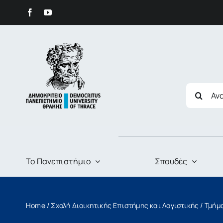
στο
Skip
περιεχόμενο
to
content
Search
for:
Το Πανεπιστήμιο
Σπουδές
Home
/
Σχολή Διοικητικής Επιστήμης και Λογιστικής
/
Τμήμα