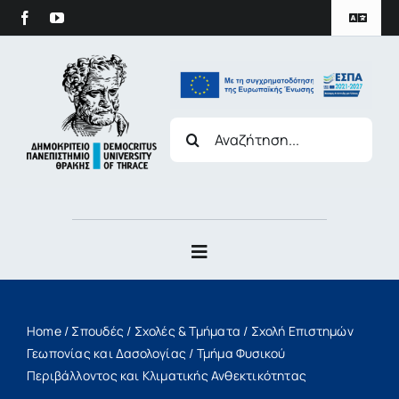
στο
Skip
περιεχόμενο
Toggle
to
Navigat
content
Πολιτική Προστασίας Δεδομένων
Search
for:
Duth Archive
Toggle
Navigation
Το Πανεπιστήμιο
Home
/
Σπουδές
/
Σχολές & Τμήματα
/
Σχολή Επιστημών
Σπουδές
Γεωπονίας και Δασολογίας
/
Τμήμα Φυσικού
Περιβάλλοντος και Κλιματικής Ανθεκτικότητας