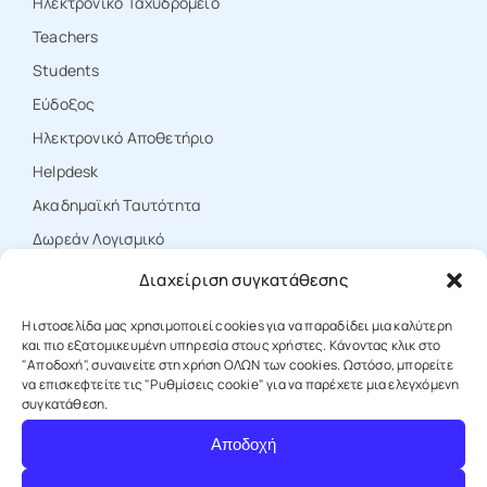
Ηλεκτρονικό Ταχυδρομείο
Teachers
Students
Εύδοξος
Ηλεκτρονικό Αποθετήριο
Ηelpdesk
Ακαδημαϊκή Ταυτότητα
Δωρεάν Λογισμικό
Διαχείριση συγκατάθεσης
ΕΠΙΚΟΙΝΩΝΙΑ
Η ιστοσελίδα μας χρησιμοποιεί cookies για να παραδίδει μια καλύτερη
και πιο εξατομικευμένη υπηρεσία στους χρήστες. Κάνοντας κλικ στο
"Αποδοχή", συναινείτε στη χρήση ΟΛΩΝ των cookies. Ωστόσο, μπορείτε
να επισκεφτείτε τις "Ρυθμίσεις cookie" για να παρέχετε μια ελεγχόμενη
T: +30 25310 39000
συγκατάθεση.
Αποδοχή
E: protocol@duth.gr